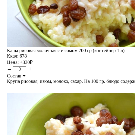
Каша рисовая молочная с изюмом 700 гр (контейнер 1 л)
Ккал: 678
Цена:
+330
₽
–
+
Состав
Крупа рисовая, изюм, молоко, сахар. На 100 гр. блюдо содержит: