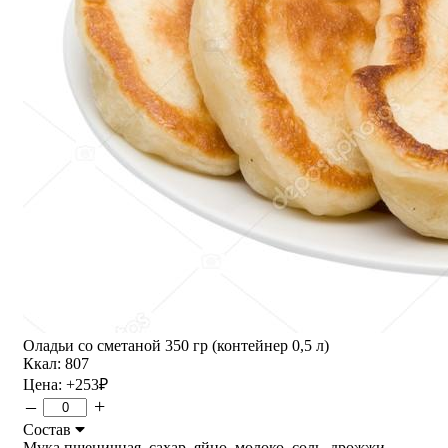
Оладьи со сметаной 350 гр (контейнер 0,5 л)
Ккал: 807
Цена:
+253
₽
–
+
Состав
Мука пшеничная, сахар, яйцо, молоко, соль, дрожжи