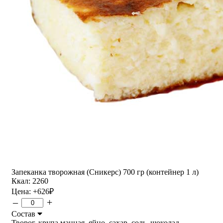
Запеканка творожная (Сникерс) 700 гр (контейнер 1 л)
Ккал: 2260
Цена:
+626
₽
–
+
Состав
Творог, крупа манная, яйцо, сахар, соль, шоколад