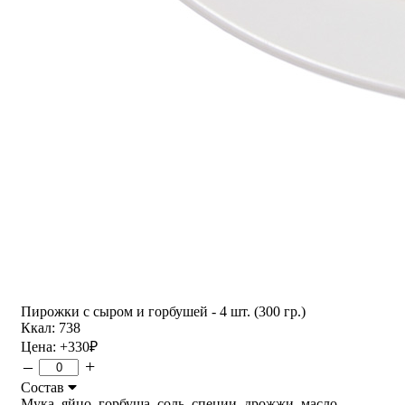
Пирожки с сыром и горбушей - 4 шт. (300 гр.)
Ккал: 738
Цена:
+330
₽
–
+
Состав
Мука, яйцо, горбуша, соль, специи, дрожжи, масло