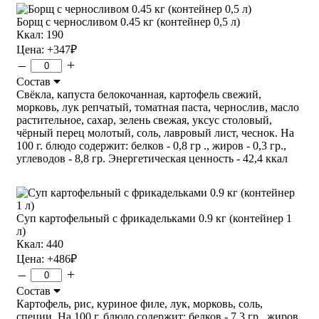
Борщ с черносливом 0.45 кг (контейнер 0,5 л)
Ккал: 190
Цена:
+347
₽
–
+
Состав
Свёкла, капуста белокочанная, картофель свежий,
морковь, лук репчатый, томатная паста, чернослив, масло
растительное, сахар, зелень свежая, уксус столовый,
чёрный перец молотый, соль, лавровый лист, чеснок. На
100 г. блюдо содержит: белков - 0,8 гр ., жиров - 0,3 гр.,
углеводов - 8,8 гр. Энергетическая ценность - 42,4 ккал
Суп картофельный с фрикадельками 0.9 кг (контейнер 1
л)
Ккал: 440
Цена:
+486
₽
–
+
Состав
Картофель, рис, куриное филе, лук, морковь, соль,
специи. На 100 г. блюдо содержит: белков - 7,3 гр., жиров