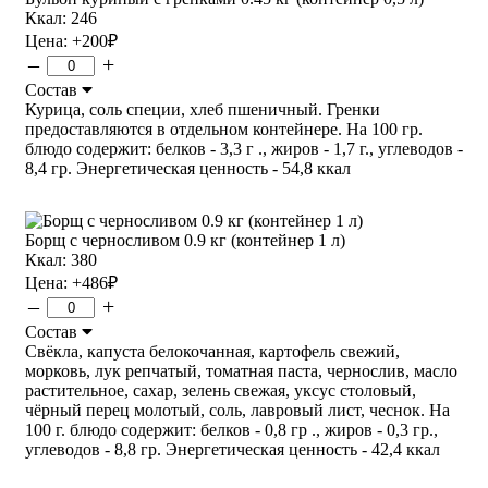
Ккал: 246
Цена:
+200
₽
–
+
Состав
Курица, соль специи, хлеб пшеничный. Гренки
предоставляются в отдельном контейнере. На 100 гр.
блюдо содержит: белков - 3,3 г ., жиров - 1,7 г., углеводов -
8,4 гр. Энергетическая ценность - 54,8 ккал
Борщ с черносливом 0.9 кг (контейнер 1 л)
Ккал: 380
Цена:
+486
₽
–
+
Состав
Свёкла, капуста белокочанная, картофель свежий,
морковь, лук репчатый, томатная паста, чернослив, масло
растительное, сахар, зелень свежая, уксус столовый,
чёрный перец молотый, соль, лавровый лист, чеснок. На
100 г. блюдо содержит: белков - 0,8 гр ., жиров - 0,3 гр.,
углеводов - 8,8 гр. Энергетическая ценность - 42,4 ккал