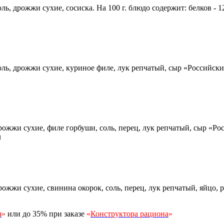
, дрожжи сухие, сосиска. На 100 г. блюдо содержит: белков - 12,4 
соль, дрожжи сухие, куриное филе,
лук репчатый, сыр «Российски
ожжи сухие, филе горбуши, соль, перец, лук репчатый, сыр «Росси
л
жжи сухие, свинина окорок, соль, перец, лук репчатый, яйцо, рис
я
»
или до 35% при заказе
«
Конструктора рациона
»