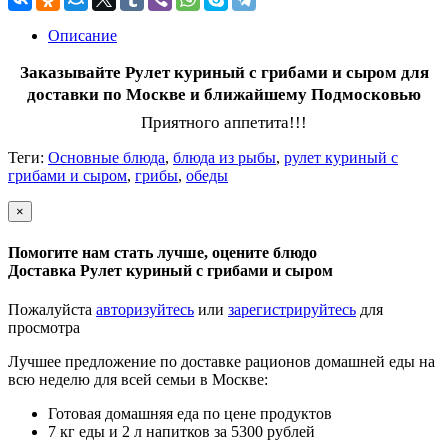
Описание
Заказывайте Рулет
куриный с грибами и сыром
для
доставки по Москве и ближайшему Подмосковью
Приятного аппетита!!!
Теги:
Основные блюда
,
блюда из рыбы
,
рулет куриный с
грибами и сыром
,
грибы
,
обеды
×
Помогите нам стать лучше, оцените блюдо
Доставка Рулет куриный с грибами и сыром
Пожалуйста
авторизуйтесь
или
зарегистрируйтесь
для
просмотра
Лучшее предложение по доставке рационов домашней еды на
всю неделю для всей семьи в Москве:
Готовая домашняя еда по цене продуктов
7 кг еды и 2 л напитков за 5300 рублей