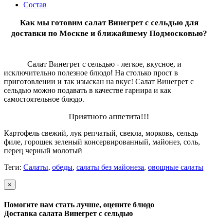
Состав
Как мы готовим салат
Винегрет с сельдью
для
доставки по Москве и ближайшему Подмосковью?
С
алат Винегрет с сельдью - легкое, вкусное, и
исключительно полезное блюдо! На столько прост в
приготовлении и так изыскан на вкус! Салат Винегрет с
сельдью можно подавать в качестве гарнира и как
самостоятельное блюдо.
Приятного аппетита!!!
Картофель свежий, лук репчатый, свекла, морковь, сельдь
филе, горошек зеленый консервированный, майонез, соль,
перец черный молотый
Теги:
Салаты
,
обеды
,
салаты без майонеза
,
овощные салаты
×
Помогите нам стать лучше, оцените блюдо
Доставка салата Винегрет с сельдью