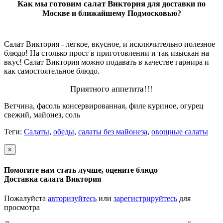
Как мы готовим салат
Виктория
для доставки по
Москве и ближайшему Подмосковью?
С
алат Виктория - легкое, вкусное, и исключительно полезное
блюдо! На столько прост в приготовлении и так изыскан на
вкус! Салат Виктория можно подавать в качестве гарнира и
как самостоятельное блюдо.
Приятного аппетита!!!
Ветчина, фасоль консервированная, филе куриное, огурец
свежий, майонез, соль
Теги:
Салаты
,
обеды
,
салаты без майонеза
,
овощные салаты
×
Помогите нам стать лучше, оцените блюдо
Доставка салата Виктория
Пожалуйста
авторизуйтесь
или
зарегистрируйтесь
для
просмотра