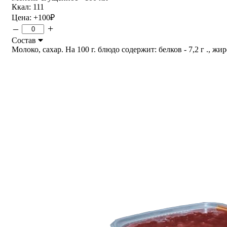
Ккал: 111
Цена:
+100
₽
–
+
Состав
Молоко, сахар. На 100 г. блюдо содержит: белков - 7,2 г ., жир