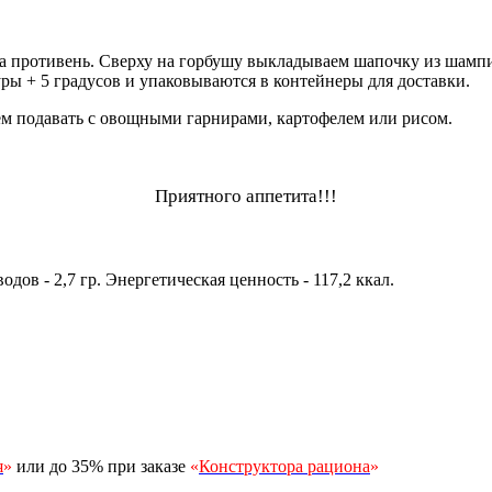
тивень. Сверху на горбушу выкладываем шапочку из шампиньо
ры + 5 градусов и упаковываются в контейнеры для доставки.
подавать с овощными гарнирами, картофелем или рисом.
Приятного аппетита!!!
еводов - 2,7 гр. Энергетическая ценность - 117,2 ккал.
я
»
или до 35% при заказе
«
Конструктора рациона
»