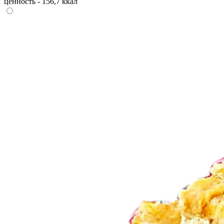
ценность - 156,7 ккал