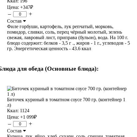
Ккал: 196
Цена:
+347
₽
–
+
Состав
Филе горбуши, картофель, лук репчатый, морковь,
помидор, сливки, соль, перец чёрный молотый, зелень
свежая, лавровый лист, приправа (бульон), вода. На 100 г.
блюдо содержит: белков - 3,5 г ., жиров - 1 г., углеводов - 5
гр. Энергетическая ценность - 43.6 ккал
Блюда для обеда (Основные блюда):
Биточек куриный в томатном соусе 700 гр. (контейнер 1
л)
Ккал: 1124
Цена:
+1 099
₽
–
+
Состав
Курица, лук, яйцо, хлеб, сухари, соль, специи, томатная