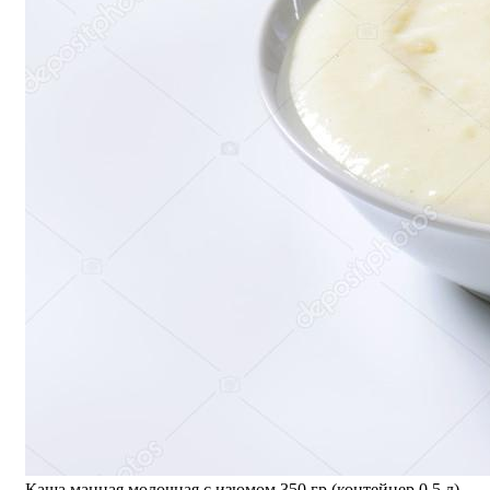
Каша манная молочная с изюмом 350 гр (контейнер 0,5 л)