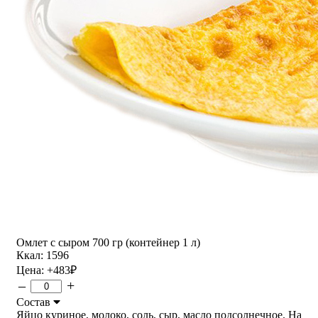
Омлет с сыром 700 гр (контейнер 1 л)
Ккал: 1596
Цена:
+483
₽
–
+
Состав
Яйцо куриное, молоко, соль, сыр, масло подсолнечное. На