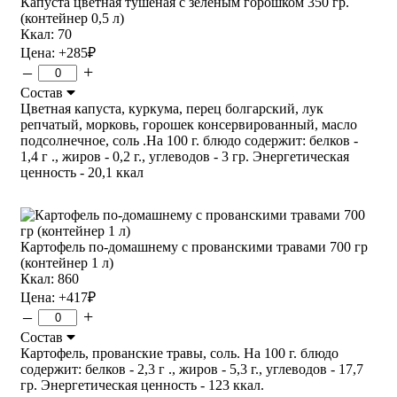
Капуста цветная тушёная с зелёным горошком 350 гр.
(контейнер 0,5 л)
Ккал: 70
Цена:
+285
₽
–
+
Состав
Цветная капуста, куркума, перец болгарский, лук
репчатый, морковь, горошек консервированный, масло
подсолнечное, соль .На 100 г. блюдо содержит: белков -
1,4 г ., жиров - 0,2 г., углеводов - 3 гр. Энергетическая
ценность - 20,1 ккал
Картофель по-домашнему с прованскими травами 700 гр
(контейнер 1 л)
Ккал: 860
Цена:
+417
₽
–
+
Состав
Картофель, прованские травы, соль. На 100 г. блюдо
содержит: белков - 2,3 г ., жиров - 5,3 г., углеводов - 17,7
гр. Энергетическая ценность - 123 ккал.