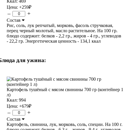
Ккал: 469
Цена:
+259
₽
–
+
Состав
Рис, соль, лук репчатый, морковь, фасоль стручковая,
перец черный молотый, масло растительное. На 100 гр.
блюдо содержит: белков - 2,2 гр., жиров - 4 гр., углеводов
- 22,2 гр. Энергетическая ценность - 134,1 ккал
Блюда для ужина:
Картофель тушёный с мясом свинины 700 гр (контейнер 1
л)
Ккал: 994
Цена:
+679
₽
–
+
Состав
Картофель, свинина, лук, морковь, соль, специи. На 100 г.
блюдо содержит: белков - 6,3 г ., жиров - 9,4 г., углеводов -