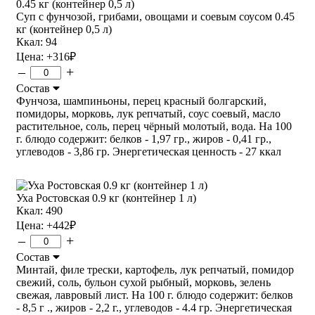
Суп с фунчозой, грибами, овощами и соевым соусом 0.45
кг (контейнер 0,5 л)
Ккал: 94
Цена:
+316
₽
–
+
Состав
Фунчоза, шампиньоны, перец красный болгарский,
помидоры, морковь, лук репчатый, соус соевый, масло
растительное, соль, перец чёрный молотый, вода. На 100
г. блюдо содержит: белков - 1,97 гр., жиров - 0,41 гр.,
углеводов - 3,86 гр. Энергетическая ценность - 27 ккал
Уха Ростовская 0.9 кг (контейнер 1 л)
Ккал: 490
Цена:
+442
₽
–
+
Состав
Минтай, филе трески, картофель, лук репчатый, помидор
свежий, соль, бульон сухой рыбный, морковь, зелень
свежая, лавровый лист. На 100 г. блюдо содержит: белков
- 8,5 г ., жиров - 2,2 г., углеводов - 4.4 гр. Энергетическая