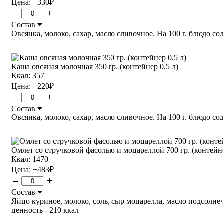
Цена:
+330
₽
–
+
Состав
Овсянка, молоко, сахар, масло сливочное. На 100 г. блюдо содер
Каша овсяная молочная 350 гр. (контейнер 0,5 л)
Ккал: 357
Цена:
+220
₽
–
+
Состав
Овсянка, молоко, сахар, масло сливочное. На 100 г. блюдо содер
Омлет со стручковой фасолью и моцареллой 700 гр. (контейне
Ккал: 1470
Цена:
+483
₽
–
+
Состав
Яйцо куриное, молоко, соль, сыр моцарелла, масло подсолнечно
ценность - 210 ккал