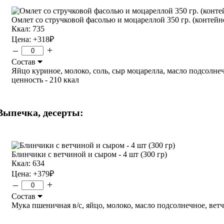
Омлет со стручковой фасолью и моцареллой 350 гр. (контейне
Ккал: 735
Цена:
+318
₽
–
+
Состав
Яйцо куриное, молоко, соль, сыр моцарелла, масло подсолнечно
ценность - 210 ккал
Выпечка, десерты:
Блинчики с ветчиной и сыром - 4 шт (300 гр)
Ккал: 634
Цена:
+379
₽
–
+
Состав
Мука пшеничная в/с, яйцо, молоко, масло подсолнечное, ветчина