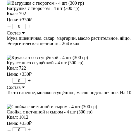
Ватрушка с творогом - 4 шт (300 гр)
Ккал: 792
Цена:
+330
₽
–
+
Состав
Мука пшеничная, сахар, маргарин, масло растительное, яйцо, со
Энергетическая ценность - 264 ккал
Круассан со сгущёнкой - 4 шт (300 гр)
Ккал: 722
Цена:
+330
₽
–
+
Состав
Тесто слоеное, молоко сгущённое, масло подсолнечное. На 100 г
Слойка с ветчиной и сыром - 4 шт (300 гр)
Ккал: 1012
Цена:
+330
₽
–
+