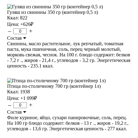
Гуляш из свинины 350 гр (контейнер 0,5 л)
Ккал: 822
Цена:
+626
₽
–
+
Состав
Свинина, масло растительное, лук репчатый, томатная
паста, мука пшеничная, соль, перец черный молотый,
морковь свежая, чеснок. На 100 г. блюдо содержит: белков
- 7,2 г ., жиров - 21,4 г., углеводов - 3,2 гр. Энергетическая
ценность - 235.1 ккал.
Птица по-столичному 700 гр (контейнер 1л)
Ккал: 1938
Цена:
+1 099
₽
–
+
Состав
Филе куриное, яйцо, сухари панировочные, соль, перец.
На 100 гр блюдо содержит: белков - 13 г ., жиров - 19,2 г.,
углеводов - 13,6 гр. Энергетическая ценность - 277 ккал.