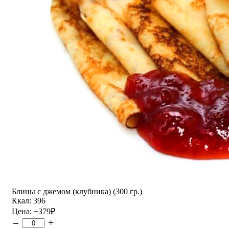
Блины с джемом (клубника) (300 гр.)
Ккал: 396
Цена:
+379
₽
–
+