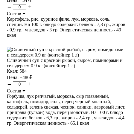
Цена:
+347
₽
–
+
Состав
Картофель, рис, куриное филе, лук, морковь, соль,
специи. На 100 г. блюдо содержит: белков - 7,3 гр., жиров
- 0,9 гр., углеводов - 3 гр. Энергетическая ценность - 49
ккал
Сливочный суп с красной рыбой, сыром, помидорами и
сельдереем 0.9 кг (контейнер 1 л)
Ккал: 584
Цена:
+486
₽
–
+
Состав
Горбуша, лук репчатый, морковь, сыр плавленый,
картофель, помидор, соль, перец черный молотый,
сельдерей, зелень свежая, чеснок, сливки, лавровый лист,
приправа (бульон) вода, перец молотый. На 100 г. блюдо
содержит: белков - 6,3 гр., жиров - 2,4 гр., углеводов - 4,4
гр. Энергетическая ценность - 65,1 ккал