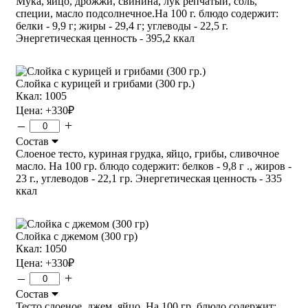
Мука, яйцо, дрожжи, свинина, лук репчатый, соль,
специи, масло подсолнечное.На 100 г. блюдо содержит:
белки - 9,9 г; жиры - 29,4 г; углеводы - 22,5 г.
Энергетическая ценность - 395,2 ккал
Слойка с курицей и грибами (300 гр.)
Ккал: 1005
Цена:
+330
₽
–
+
Состав
Слоеное тесто, куриная грудка, яйцо, грибы, сливочное
масло. На 100 гр. блюдо содержит: белков - 9,8 г ., жиров -
23 г., углеводов - 22,1 гр. Энергетическая ценность - 335
ккал
Слойка с джемом (300 гр)
Ккал: 1050
Цена:
+330
₽
–
+
Состав
Тесто слоеное, джем, яйцо. На 100 гр. блюдо содержит: