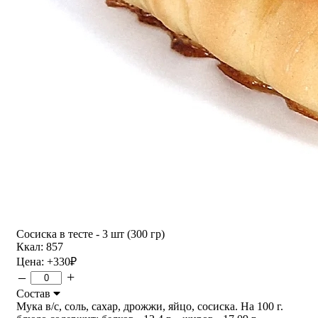
Сосиска в тесте - 3 шт (300 гр)
Ккал: 857
Цена:
+330
₽
–
+
Состав
Мука в/с, соль, сахар, дрожжи, яйцо, сосиска. На 100 г.