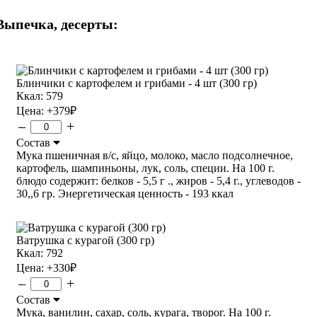
Выпечка, десерты:
Блинчики с картофелем и грибами - 4 шт (300 гр)
Ккал: 579
Цена:
+379
₽
–
+
Состав
Мука пшеничная в/с, яйцо, молоко, масло подсолнечное,
картофель, шампиньоны, лук, соль, специи. На 100 г.
блюдо содержит: белков - 5,5 г ., жиров - 5,4 г., углеводов -
30,,6 гр. Энергетическая ценность - 193 ккал
Ватрушка с курагой (300 гр)
Ккал: 792
Цена:
+330
₽
–
+
Состав
Мука, ванилин, сахар, соль, курага, творог. На 100 г.