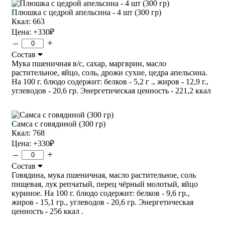
Плюшка с цедрой апельсина - 4 шт (300 гр)
Ккал: 663
Цена:
+330
₽
–
+
Состав
Мука пшеничная в/с, сахар, маргврин, масло
растительное, яйцо, соль, дрожи сухие, цедра апельсина.
На 100 г. блюдо содержит: белков - 5,2 г ., жиров - 12,9 г.,
углеводов - 20,6 гр. Энергетическая ценность - 221,2 ккал
Самса с говядиной (300 гр)
Ккал: 768
Цена:
+330
₽
–
+
Состав
Говядина, мука пшеничная, масло растительное, соль
пищевая, лук репчатый, перец чёрный молотый, яйцо
куриное. На 100 г. блюдо содержит: белков - 9,6 гр.,
жиров - 15,1 гр., углеводов - 20,6 гр. Энергетическая
ценность - 256 ккал .