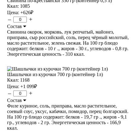
Свинина по-крестьянски 350 гр (контейнер 0,5 л)
Ккал: 1085
Цена:
+626
₽
–
+
Состав
Свинина окорок, морковь, лук репчатый, майонез,
приправа, сыр российский, соль, перец чёрный молотый,
масло растительное, зелень свежая. На 100 гр блюдо
содержит: белков - 10 г ., жиров - 30 г., углеводов - 0,8 гр.
Энергетическая ценность - 310 ккал.
Шашлычки из курочки 700 гр (контейнер 1л)
Ккал: 1168
Цена:
+1 099
₽
–
+
Состав
Филе куриное, соль, приправа, масло растительное,
соевый соус, уксус, кабачки, помидор, перец болгарский.
На 100 гр блюдо содержит: белков - 19,7 гр ., жиров - 9,1
гр., углеводов - 2 гр. Энергетическая ценность - 166,9
ккал.