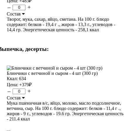
Цена:
+483
₽
–
+
Состав
Творог, мука, сахар, яйцо, сметана. На 100 г. блюдо
содержит: белков - 19,4 г ., жиров - 13,3 г., углеводов -
14,4 гр. Энергетическая ценность - 258,1 ккал
Выпечка, десерты:
Блинчики с ветчиной и сыром - 4 шт (300 гр)
Ккал: 634
Цена:
+379
₽
–
+
Состав
Мука пшеничная в/с, яйцо, молоко, масло подсолнечное,
ветчина, сыр. На 100 г. блюдо содержит: белков - 11,4 г .,
жиров - 9 г., углеводов - 19.6 гр. Энергетическая ценность
- 211.4 ккал