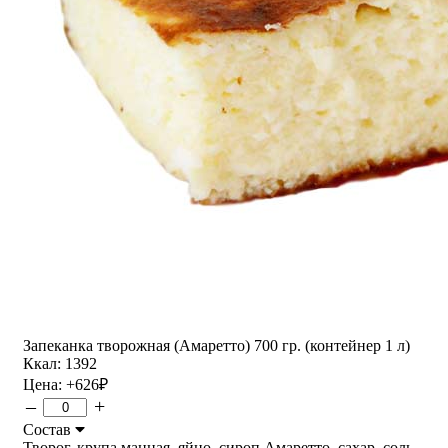
Запеканка творожная (Амаретто) 700 гр. (контейнер 1 л)
Ккал: 1392
Цена:
+626
₽
–
+
Состав
Творог, крупа манная, яйцо, сироп Амаретто, сахар, соль,