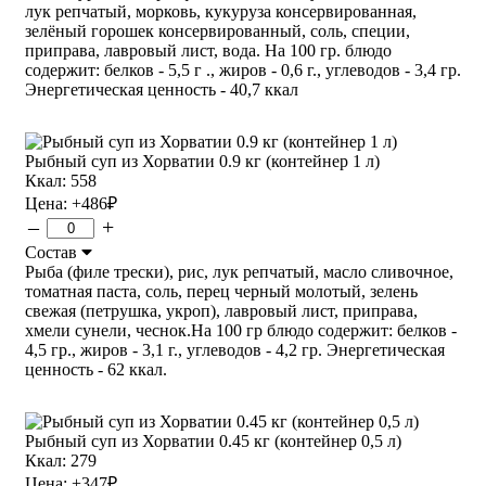
лук репчатый, морковь, кукуруза консервированная,
зелёный горошек консервированный, соль, специи,
приправа, лавровый лист, вода. На 100 гр. блюдо
содержит: белков - 5,5 г ., жиров - 0,6 г., углеводов - 3,4 гр.
Энергетическая ценность - 40,7 ккал
Рыбный суп из Хорватии 0.9 кг (контейнер 1 л)
Ккал: 558
Цена:
+486
₽
–
+
Состав
Рыба (филе трески), рис, лук репчатый, масло сливочное,
томатная паста, соль, перец черный молотый, зелень
свежая (петрушка, укроп), лавровый лист, приправа,
хмели сунели, чеснок.На 100 гр блюдо содержит: белков -
4,5 гр., жиров - 3,1 г., углеводов - 4,2 гр. Энергетическая
ценность - 62 ккал.
Рыбный суп из Хорватии 0.45 кг (контейнер 0,5 л)
Ккал: 279
Цена:
+347
₽