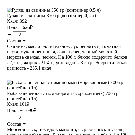
Гуляш из свинины 350 гр (контейнер 0,5 л)
Ккал: 892
Цена:
+626
₽
–
+
Состав
Свинина, масло растительное, лук репчатый, томатная
паста, мука пшеничная, соль, перец черный молотый,
морковь свежая, чеснок. На 100 г. блюдо содержит: белков
- 7,2 г ., жиров - 21,4 г., углеводов - 3,2 гр. Энергетическая
ценность - 235.1 ккал.
Рыба запечённая с помидорами (морской язык) 700 гр.
(контейнер 1л)
Ккал: 1019
Цена:
+1 099
₽
–
+
Состав
Морской язык, помидор, майонез, сыр российский, соль,
перец черный молотый, масло растительное, яйцо. На 100