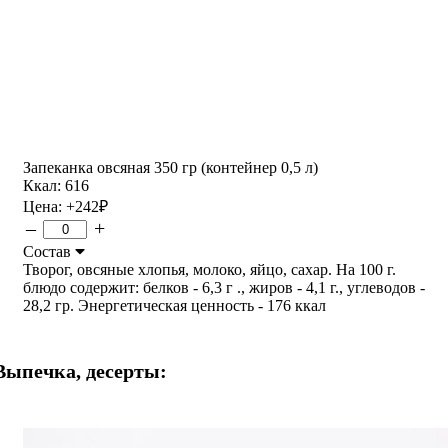
Запеканка овсяная 350 гр (контейнер 0,5 л)
Ккал: 616
Цена:
+242
₽
–
+
Состав
Творог, овсяные хлопья, молоко, яйцо, сахар. На 100 г.
блюдо содержит: белков - 6,3 г ., жиров - 4,1 г., углеводов -
28,2 гр. Энергетическая ценность - 176 ккал
Выпечка, десерты: