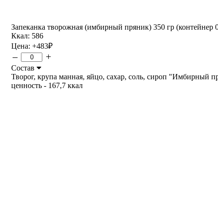
Запеканка творожная (имбирный пряник) 350 гр (контейнер 0
Ккал: 586
Цена:
+483
₽
–
+
Состав
Творог, крупа манная, яйцо, сахар, соль, сироп "Имбирный прян
ценность - 167,7 ккал