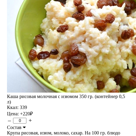
Каша рисовая молочная с изюмом 350 гр. (контейнер 0,5
л)
Ккал: 339
Цена:
+220
₽
–
+
Состав
Крупа рисовая, изюм, молоко, сахар. На 100 гр. блюдо