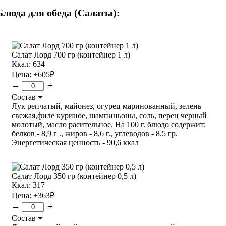
Блюда для обеда (Салаты):
Салат Лорд 700 гр (контейнер 1 л)
Ккал: 634
Цена:
+605
₽
–
+
Состав
Лук репчатый, майонез, огурец маринованный, зелень
свежая,филе куриное, шампиньоны, соль, перец черный
молотый, масло расительное. На 100 г. блюдо содержит:
белков - 8,9 г ., жиров - 8,6 г., углеводов - 8.5 гр.
Энергетическая ценность - 90,6 ккал
Салат Лорд 350 гр (контейнер 0,5 л)
Ккал: 317
Цена:
+363
₽
–
+
Состав