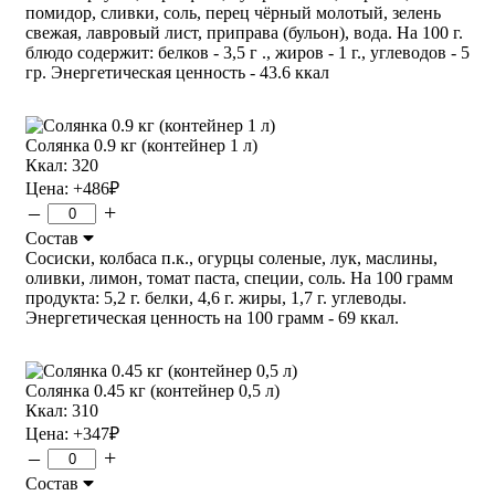
помидор, сливки, соль, перец чёрный молотый, зелень
свежая, лавровый лист, приправа (бульон), вода. На 100 г.
блюдо содержит: белков - 3,5 г ., жиров - 1 г., углеводов - 5
гр. Энергетическая ценность - 43.6 ккал
Солянка 0.9 кг (контейнер 1 л)
Ккал: 320
Цена:
+486
₽
–
+
Состав
Сосиски, колбаса п.к., огурцы соленые, лук, маслины,
оливки, лимон, томат паста, специи, соль. На 100 грамм
продукта: 5,2 г. белки, 4,6 г. жиры, 1,7 г. углеводы.
Энергетическая ценность на 100 грамм - 69 ккал.
Солянка 0.45 кг (контейнер 0,5 л)
Ккал: 310
Цена:
+347
₽
–
+
Состав