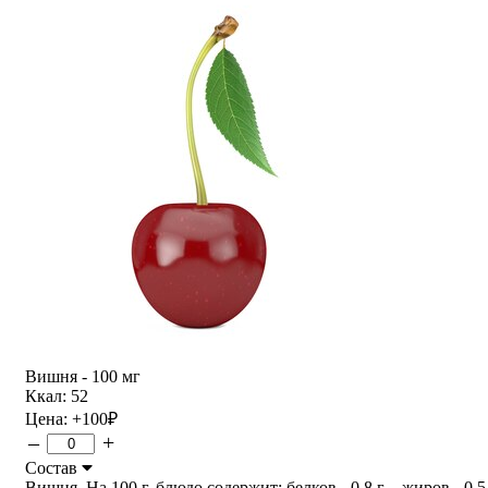
Вишня - 100 мг
Ккал: 52
Цена:
+100
₽
–
+
Состав
Вишня. На 100 г. блюдо содержит: белков - 0,8 г ., жиров - 0,5