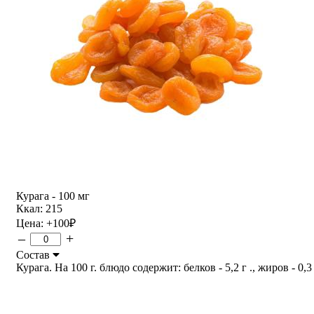
Курага - 100 мг
Ккал: 215
Цена:
+100
₽
–
+
Состав
Курага. На 100 г. блюдо содержит: белков - 5,2 г ., жиров - 0,3