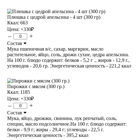
Плюшка с цедрой апельсина - 4 шт (300 гр)
Ккал: 663
Цена:
+330
₽
–
+
Состав
Мука пшеничная в/с, сахар, маргврин, масло
растительное, яйцо, соль, дрожи сухие, цедра апельсина.
На 100 г. блюдо содержит: белков - 5,2 г ., жиров - 12,9 г.,
углеводов - 20,6 гр. Энергетическая ценность - 221,2 ккал
Пирожки с мясом (300 гр.)
Ккал: 1185
Цена:
+330
₽
–
+
Состав
Мука, яйцо, дрожжи, свинина, лук репчатый, соль,
специи, масло подсолнечное.На 100 г. блюдо содержит:
белки - 9,9 г; жиры - 29,4 г; углеводы - 22,5 г.
Энергетическая ценность - 395,2 ккал