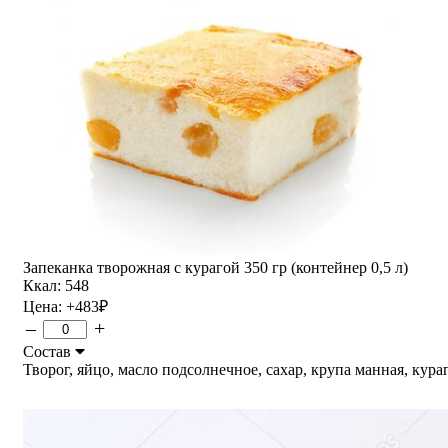
Запеканка творожная с курагой 350 гр (контейнер 0,5 л)
Ккал: 548
Цена:
+483
₽
–
+
Состав
Творог, яйцо, масло подсолнечное, сахар, крупа манная, курага.