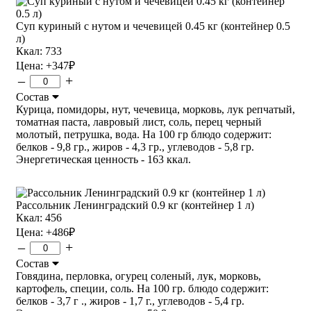
Суп куриный с нутом и чечевицей 0.45 кг (контейнер 0.5
л)
Ккал: 733
Цена:
+347
₽
–
+
Состав
Курица, помидоры, нут, чечевица, морковь, лук репчатый,
томатная паста, лавровый лист, соль, перец черный
молотый, петрушка, вода. На 100 гр блюдо содержит:
белков - 9,8 гр., жиров - 4,3 гр., углеводов - 5,8 гр.
Энергетическая ценность - 163 ккал.
Рассольник Ленинградский 0.9 кг (контейнер 1 л)
Ккал: 456
Цена:
+486
₽
–
+
Состав
Говядина, перловка, огурец соленый, лук, морковь,
картофель, специи, соль. На 100 гр. блюдо содержит:
белков - 3,7 г ., жиров - 1,7 г., углеводов - 5,4 гр.