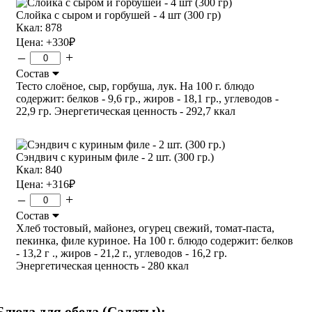
Слойка с сыром и горбушей - 4 шт (300 гр)
Ккал: 878
Цена:
+330
₽
–
+
Состав
Тесто слоёное, сыр, горбуша, лук. На 100 г. блюдо
содержит: белков - 9,6 гр., жиров - 18,1 гр., углеводов -
22,9 гр. Энергетическая ценность - 292,7 ккал
Сэндвич с куриным филе - 2 шт. (300 гр.)
Ккал: 840
Цена:
+316
₽
–
+
Состав
Хлеб тостовый, майонез, огурец свежий, томат-паста,
пекинка, филе куриное. На 100 г. блюдо содержит: белков
- 13,2 г ., жиров - 21,2 г., углеводов - 16,2 гр.
Энергетическая ценность - 280 ккал
Блюда для обеда (Салаты):