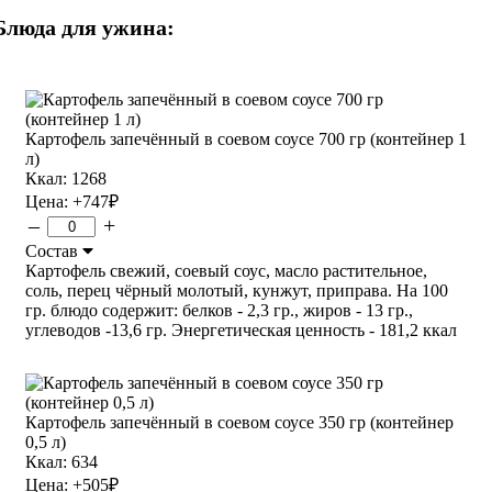
Блюда для ужина:
Картофель запечённый в соевом соусе 700 гр (контейнер 1
л)
Ккал: 1268
Цена:
+747
₽
–
+
Состав
Картофель свежий, соевый соус, масло растительное,
соль, перец чёрный молотый, кунжут, приправа. На 100
гр. блюдо содержит: белков - 2,3 гр., жиров - 13 гр.,
углеводов -13,6 гр. Энергетическая ценность - 181,2 ккал
Картофель запечённый в соевом соусе 350 гр (контейнер
0,5 л)
Ккал: 634
Цена:
+505
₽