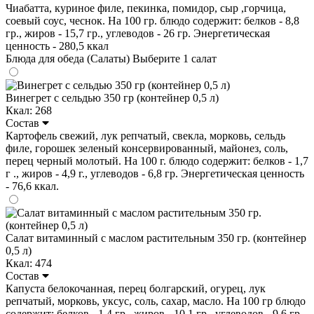
Чиабатта, куриное филе, пекинка, помидор, сыр ,горчица,
соевый соус, чеснок. На 100 гр. блюдо содержит: белков - 8,8
гр., жиров - 15,7 гр., углеводов - 26 гр. Энергетическая
ценность - 280,5 ккал
Блюда для обеда (Салаты)
Выберите 1 салат
Винегрет с сельдью 350 гр (контейнер 0,5 л)
Ккал: 268
Состав
Картофель свежий, лук репчатый, свекла, морковь, сельдь
филе, горошек зеленый консервированный, майонез, соль,
перец черный молотый. На 100 г. блюдо содержит: белков - 1,7
г ., жиров - 4,9 г., углеводов - 6,8 гр. Энергетическая ценность
- 76,6 ккал.
Салат витаминный с маслом растительным 350 гр. (контейнер
0,5 л)
Ккал: 474
Состав
Капуста белокочанная, перец болгарский, огурец, лук
репчатый, морковь, уксус, соль, сахар, масло. На 100 гр блюдо
содержит: белков - 1,4 гр., жиров - 10,1 гр., углеводов - 9,6 гр.