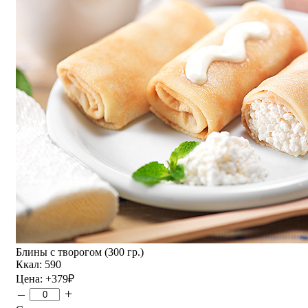
Блины с творогом (300 гр.)
Ккал: 590
Цена:
+379
₽
–
+