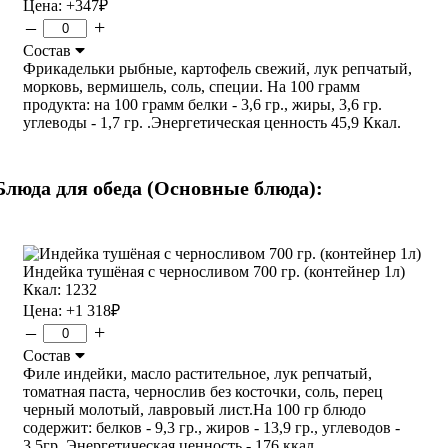
Цена:
+347
₽
–
+
Состав
Фрикадельки рыбные, картофель свежий, лук репчатый,
морковь, вермишель, соль, специи. На 100 грамм
продукта: на 100 грамм белки - 3,6 гр., жиры, 3,6 гр.
углеводы - 1,7 гр. .Энергетическая ценность 45,9 Ккал.
Блюда для обеда (Основные блюда):
Индейка тушёная с черносливом 700 гр. (контейнер 1л)
Ккал: 1232
Цена:
+1 318
₽
–
+
Состав
Филе индейки, масло растительное, лук репчатый,
томатная паста, чернослив без косточки, соль, перец
черный молотый, лавровый лист.На 100 гр блюдо
содержит: белков - 9,3 гр., жиров - 13,9 гр., углеводов -
3,5гр. Энергетическая ценность - 176 ккал.