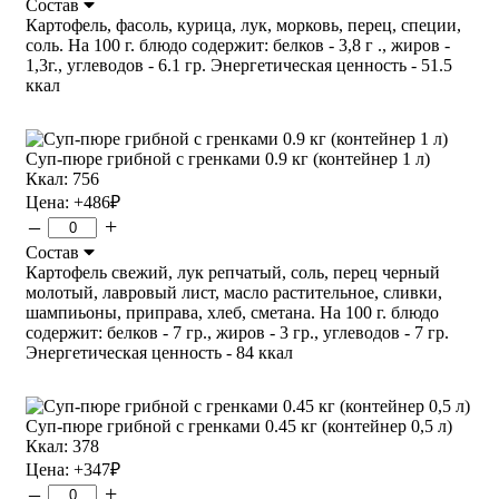
Состав
Картофель, фасоль, курица, лук, морковь, перец, специи,
соль. На 100 г. блюдо содержит: белков - 3,8 г ., жиров -
1,3г., углеводов - 6.1 гр. Энергетическая ценность - 51.5
ккал
Суп-пюре грибной с гренками 0.9 кг (контейнер 1 л)
Ккал: 756
Цена:
+486
₽
–
+
Состав
Картофель свежий, лук репчатый, соль, перец черный
молотый, лавровый лист, масло растительное, сливки,
шампиьоны, приправа, хлеб, сметана. На 100 г. блюдо
содержит: белков - 7 гр., жиров - 3 гр., углеводов - 7 гр.
Энергетическая ценность - 84 ккал
Суп-пюре грибной с гренками 0.45 кг (контейнер 0,5 л)
Ккал: 378
Цена:
+347
₽
–
+