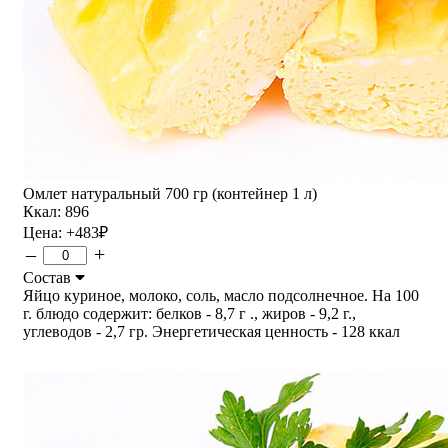
Омлет натуральный 700 гр (контейнер 1 л)
Ккал: 896
Цена:
+483
₽
–
+
Состав
Яйцо куриное, молоко, соль, масло подсолнечное. На 100
г. блюдо содержит: белков - 8,7 г ., жиров - 9,2 г.,
углеводов - 2,7 гр. Энергетическая ценность - 128 ккал