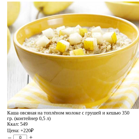
Каша овсяная на топлёном молоке с грушей и кешью 350
гр. (контейнер 0,5 л)
Ккал: 549
Цена:
+220
₽
–
+