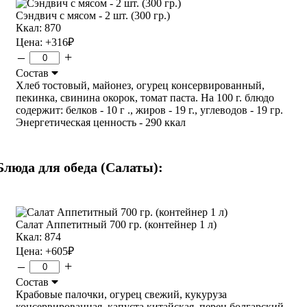
Сэндвич с мясом - 2 шт. (300 гр.)
Ккал: 870
Цена:
+316
₽
–
+
Состав
Хлеб тостовый, майонез, огурец консервированный,
пекинка, свинина окорок, томат паста. На 100 г. блюдо
содержит: белков - 10 г ., жиров - 19 г., углеводов - 19 гр.
Энергетическая ценность - 290 ккал
Блюда для обеда (Салаты):
Салат Аппетитный 700 гр. (контейнер 1 л)
Ккал: 874
Цена:
+605
₽
–
+
Состав
Крабовые палочки, огурец свежий, кукуруза
консервированная, капуста китайская, перец болгарский,