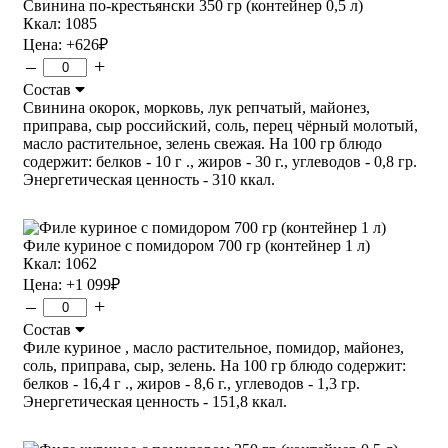
Свинина по-крестьянски 350 гр (контейнер 0,5 л)
Ккал: 1085
Цена:
+626
₽
–
+
Состав
Свинина окорок, морковь, лук репчатый, майонез,
приправа, сыр российский, соль, перец чёрный молотый,
масло растительное, зелень свежая. На 100 гр блюдо
содержит: белков - 10 г ., жиров - 30 г., углеводов - 0,8 гр.
Энергетическая ценность - 310 ккал.
Филе куриное с помидором 700 гр (контейнер 1 л)
Ккал: 1062
Цена:
+1 099
₽
–
+
Состав
Филе куриное , масло растительное, помидор, майонез,
соль, приправа, сыр, зелень. На 100 гр блюдо содержит:
белков - 16,4 г ., жиров - 8,6 г., углеводов - 1,3 гр.
Энергетическая ценность - 151,8 ккал.