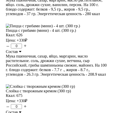
Мука пшеничная, сахар, маргарин, масло растительное,
яйцо. соль, дрожжи сухие, ванилин, персик. На 100 г.
блюдо содержит: белков - 9,5 гр., жиров - 9,5 гр.,
углеводов - 37 гр. Энергетическая ценность - 280 ккал
Пицца с грибами (мини) - 4 шт. (300 гр.)
Ккал: 626
Цена:
+330
₽
–
+
Состав
Мука пшеничная, сахар, яйцо, маргарин, масло
растительное. соль, дрожжи сухие, ветчина, сыр
Российский, грибы шампиньоны свежие, майонез. На 100
г. блюдо содержит: белков - 7.7 г ., жиров - 8.7 г.,
углеводов - 26.3 гр. Энергетическая ценность - 208.9 ккал
Слойка с творожным кремом (300 гр)
Ккал: 675
Цена:
+330
₽
–
+
Состав