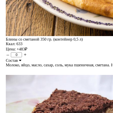
Блины со сметаной 350 гр. (контейнер 0,5 л)
Ккал: 633
Цена:
+483
₽
–
+
Состав
Молоко, яйцо, масло, сахар, соль, мука пшеничная, сметана. На