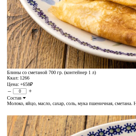
Блины со сметаной 700 гр. (контейнер 1 л)
Ккал: 1266
Цена:
+658
₽
–
+
Состав
Молоко, яйцо, масло, сахар, соль, мука пшеничная, сметана. На