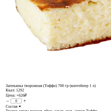
Запеканка творожная (Тоффи) 700 гр (контейнер 1 л)
Ккал: 1292
Цена:
+626
₽
–
+
Состав
Творог, крупа манная, яйцо, сахар, соль, сироп Тоффи,