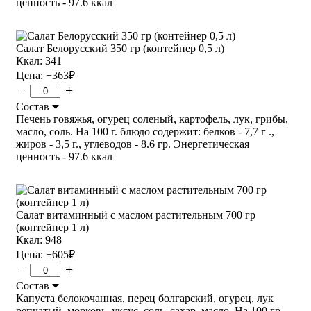
ценность - 97.6 ккал
Салат Белорусский 350 гр (контейнер 0,5 л)
Ккал: 341
Цена:
+363
₽
–
+
Состав
Печень говяжья, огурец соленый, картофель, лук, грибы,
масло, соль. На 100 г. блюдо содержит: белков - 7,7 г .,
жиров - 3,5 г., углеводов - 8.6 гр. Энергетическая
ценность - 97.6 ккал
Салат витаминный с маслом растительным 700 гр
(контейнер 1 л)
Ккал: 948
Цена:
+605
₽
–
+
Состав
Капуста белокочанная, перец болгарский, огурец, лук
репчатый, морковь, уксус, соль, сахар, масло. На 100 гр