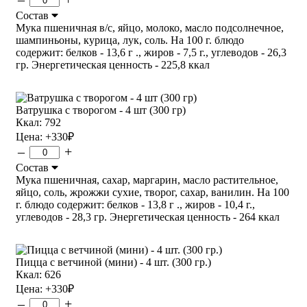
Состав
Мука пшеничная в/с, яйцо, молоко, масло подсолнечное,
шампиньоны, курица, лук, соль. На 100 г. блюдо
содержит: белков - 13,6 г ., жиров - 7,5 г., углеводов - 26,3
гр. Энергетическая ценность - 225,8 ккал
Ватрушка с творогом - 4 шт (300 гр)
Ккал: 792
Цена:
+330
₽
–
+
Состав
Мука пшеничная, сахар, маргарин, масло растительное,
яйцо, соль, жрожжи сухие, творог, сахар, ванилин. На 100
г. блюдо содержит: белков - 13,8 г ., жиров - 10,4 г.,
углеводов - 28,3 гр. Энергетическая ценность - 264 ккал
Пицца с ветчиной (мини) - 4 шт. (300 гр.)
Ккал: 626
Цена:
+330
₽
–
+