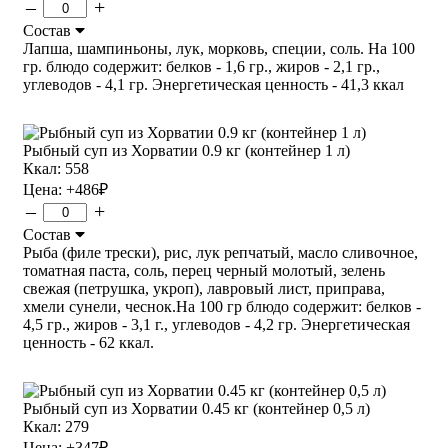
–
+
Состав
Лапша, шампиньоны, лук, морковь, специи, соль. На 100
гр. блюдо содержит: белков - 1,6 гр., жиров - 2,1 гр.,
углеводов - 4,1 гр. Энергетическая ценность - 41,3 ккал
Рыбный суп из Хорватии 0.9 кг (контейнер 1 л)
Ккал: 558
Цена:
+486
₽
–
+
Состав
Рыба (филе трески), рис, лук репчатый, масло сливочное,
томатная паста, соль, перец черный молотый, зелень
свежая (петрушка, укроп), лавровый лист, приправа,
хмели сунели, чеснок.На 100 гр блюдо содержит: белков -
4,5 гр., жиров - 3,1 г., углеводов - 4,2 гр. Энергетическая
ценность - 62 ккал.
Рыбный суп из Хорватии 0.45 кг (контейнер 0,5 л)
Ккал: 279
Цена:
+347
₽