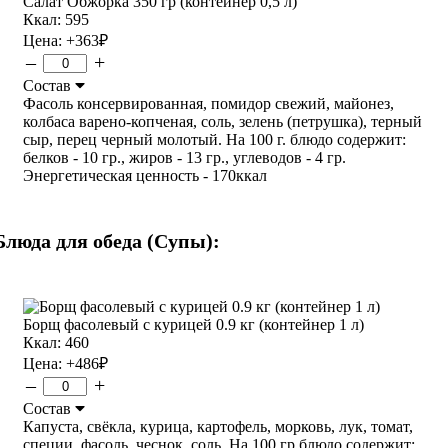
Салат Обжорка 350 гр (контейнер 0,5 л)
Ккал: 595
Цена:
+363
₽
–
+
Состав
Фасоль консервированная, помидор свежий, майонез,
колбаса варено-копченая, соль, зелень (петрушка), терный
сыр, перец черный молотый. На 100 г. блюдо содержит:
белков - 10 гр., жиров - 13 гр., углеводов - 4 гр.
Энергетическая ценность - 170ккал
Блюда для обеда (Супы):
Борщ фасолевый с курицей 0.9 кг (контейнер 1 л)
Ккал: 460
Цена:
+486
₽
–
+
Состав
Капуста, свёкла, курица, картофель, морковь, лук, томат,
специи, фасоль, чеснок, соль. На 100 гр блюдо содержит: