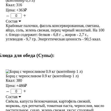
(контейнер 0,5 л)
Ккал: 316
Цена:
+363
₽
–
+
Состав
Крабовые палочки, фасоль консервированная, сметана,
яйцо, соль, зелень свежая, перец черный молотый. На 100
г. блюдо содержит: белков - 6,8 г ., жиров - 2,7 г.,
углеводов - 9,7 гр. Энергетическая ценность - 90,5 ккал.
Блюда для обеда (Супы):
Борщ с черносливом 0.9 кг (контейнер 1 л)
Ккал: 380
Цена:
+486
₽
–
+
Состав
Свёкла, капуста белокочанная, картофель свежий,
морковь, лук репчатый, томатная паста, чернослив, масло
растительное, сахар, зелень свежая, уксус столовый,