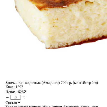
Запеканка творожная (Амаретто) 700 гр. (контейнер 1 л)
Ккал: 1392
Цена:
+626
₽
–
+
Состав
Творог, крупа манная, яйцо, сироп Амаретто, сахар, соль,