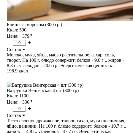
Блины с творогом (300 гр.)
Ккал: 590
Цена:
+379
₽
–
+
Состав
Молоко, мука, яйца, масло растительное, сахар, соль,
творог. На 100 г. блюдо содержит: белков - 9.6 г ., жиров -
8.3 г., углеводов - 20.6 гр. Энергетическая ценность -
196.9 ккал
Ватрушка Венгерская 4 шт (300 гр)
Ккал: 1100
Цена:
+330
₽
–
+
Состав
Тесто слоеное дрожжевое, творог, сахар, мука пшеничная,
яйцо, ванилин. На 100 г. блюдо содержит: белков - 10,7 г .,
жиров - 14,8 г., углеводов - 47.7 гр. Энергетическая