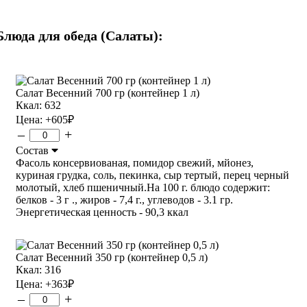
Блюда для обеда (Салаты):
Салат Весенний 700 гр (контейнер 1 л)
Ккал: 632
Цена:
+605
₽
–
+
Состав
Фасоль консервиованая, помидор свежий, мйонез,
куриная грудка, соль, пекинка, сыр тертый, перец черный
молотый, хлеб пшеничный.На 100 г. блюдо содержит:
белков - 3 г ., жиров - 7,4 г., углеводов - 3.1 гр.
Энергетическая ценность - 90,3 ккал
Салат Весенний 350 гр (контейнер 0,5 л)
Ккал: 316
Цена:
+363
₽
–
+