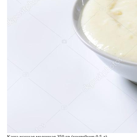
Каша манная молочная 350 гр (контейнер 0,5 л)