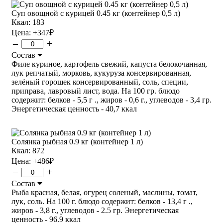
Суп овощной с курицей 0.45 кг (контейнер 0,5 л)
Ккал: 183
Цена:
+347
₽
–
+
Состав
Филе куриное, картофель свежий, капуста белокочанная,
лук репчатый, морковь, кукуруза консервированная,
зелёный горошек консервированный, соль, специи,
приправа, лавровый лист, вода. На 100 гр. блюдо
содержит: белков - 5,5 г ., жиров - 0,6 г., углеводов - 3,4 гр.
Энергетическая ценность - 40,7 ккал
Солянка рыбная 0.9 кг (контейнер 1 л)
Ккал: 872
Цена:
+486
₽
–
+
Состав
Рыба красная, белая, огурец соленый, маслины, томат,
лук, соль. На 100 г. блюдо содержит: белков - 13,4 г .,
жиров - 3,8 г., углеводов - 2.5 гр. Энергетическая
ценность - 96.9 ккал