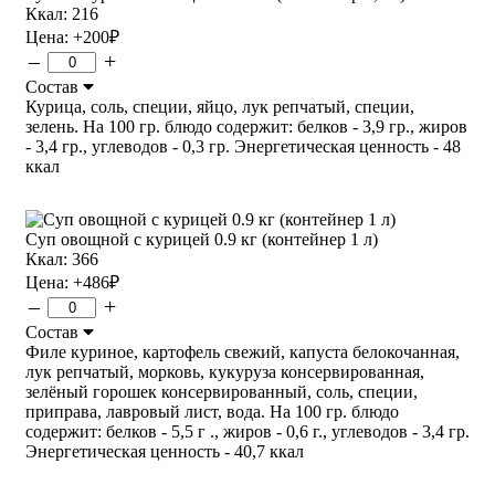
Ккал: 216
Цена:
+200
₽
–
+
Состав
Курица, соль, специи, яйцо, лук репчатый, специи,
зелень. На 100 гр. блюдо содержит: белков - 3,9 гр., жиров
- 3,4 гр., углеводов - 0,3 гр. Энергетическая ценность - 48
ккал
Суп овощной с курицей 0.9 кг (контейнер 1 л)
Ккал: 366
Цена:
+486
₽
–
+
Состав
Филе куриное, картофель свежий, капуста белокочанная,
лук репчатый, морковь, кукуруза консервированная,
зелёный горошек консервированный, соль, специи,
приправа, лавровый лист, вода. На 100 гр. блюдо
содержит: белков - 5,5 г ., жиров - 0,6 г., углеводов - 3,4 гр.
Энергетическая ценность - 40,7 ккал