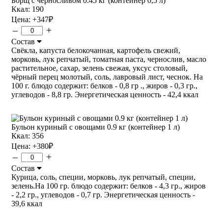
Борщ с черносливом 0.45 кг (контейнер 0,5 л)
Ккал: 190
Цена:
+347
₽
–
+
Состав
Свёкла, капуста белокочанная, картофель свежий,
морковь, лук репчатый, томатная паста, чернослив, масло
растительное, сахар, зелень свежая, уксус столовый,
чёрный перец молотый, соль, лавровый лист, чеснок. На
100 г. блюдо содержит: белков - 0,8 гр ., жиров - 0,3 гр.,
углеводов - 8,8 гр. Энергетическая ценность - 42,4 ккал
Бульон куриный с овощами 0.9 кг (контейнер 1 л)
Ккал: 356
Цена:
+380
₽
–
+
Состав
Курица, соль, специи, морковь, лук репчатый, специи,
зелень.На 100 гр. блюдо содержит: белков - 4,3 гр., жиров
- 2,2 гр., углеводов - 0,7 гр. Энергетическая ценность -
39,6 ккал