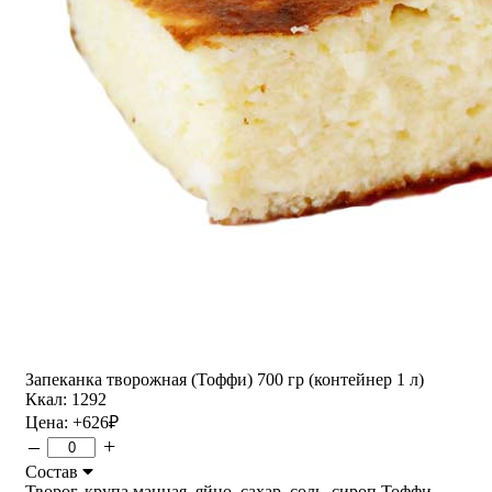
Запеканка творожная (Тоффи) 700 гр (контейнер 1 л)
Ккал: 1292
Цена:
+626
₽
–
+
Состав
Творог, крупа манная, яйцо, сахар, соль, сироп Тоффи,