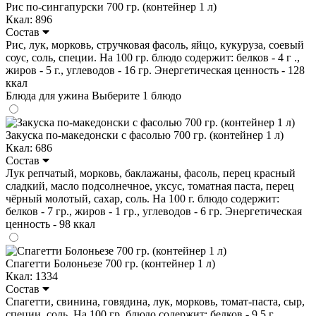
Рис по-сингапурски 700 гр. (контейнер 1 л)
Ккал: 896
Состав
Рис, лук, морковь, стручковая фасоль, яйцо, кукуруза, соевый
соус, соль, специи. На 100 гр. блюдо содержит: белков - 4 г .,
жиров - 5 г., углеводов - 16 гр. Энергетическая ценность - 128
ккал
Блюда для ужина
Выберите 1 блюдо
Закуска по-македонски с фасолью 700 гр. (контейнер 1 л)
Ккал: 686
Состав
Лук репчатый, морковь, баклажаны, фасоль, перец красный
сладкий, масло подсолнечное, уксус, томатная паста, перец
чёрный молотый, сахар, соль. На 100 г. блюдо содержит:
белков - 7 гр., жиров - 1 гр., углеводов - 6 гр. Энергетическая
ценность - 98 ккал
Спагетти Болоньезе 700 гр. (контейнер 1 л)
Ккал: 1334
Состав
Спагетти, свинина, говядина, лук, морковь, томат-паста, сыр,
специи, соль. На 100 гр. блюдо содержит: белков - 9,5 г .,