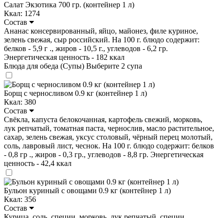
Салат Экзотика 700 гр. (контейнер 1 л)
Ккал: 1274
Состав
Ананас консервированный, яйцо, майонез, филе куриное,
зелень свежая, сыр российский. На 100 г. блюдо содержит:
белков - 5,9 г ., жиров - 10,5 г., углеводов - 6,2 гр.
Энергетическая ценность - 182 ккал
Блюда для обеда (Супы)
Выберите 2 супа
Борщ с черносливом 0.9 кг (контейнер 1 л)
Ккал: 380
Состав
Свёкла, капуста белокочанная, картофель свежий, морковь,
лук репчатый, томатная паста, чернослив, масло растительное,
сахар, зелень свежая, уксус столовый, чёрный перец молотый,
соль, лавровый лист, чеснок. На 100 г. блюдо содержит: белков
- 0,8 гр ., жиров - 0,3 гр., углеводов - 8,8 гр. Энергетическая
ценность - 42,4 ккал
Бульон куриный с овощами 0.9 кг (контейнер 1 л)
Ккал: 356
Состав
Курица, соль, специи, морковь, лук репчатый, специи,