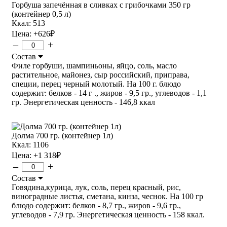
Горбуша запечённая в сливках с грибочками 350 гр
(контейнер 0,5 л)
Ккал: 513
Цена:
+626
₽
–
+
Состав
Филе горбуши, шампиньоны, яйцо, соль, масло
растительное, майонез, сыр российский, приправа,
специи, перец черный молотый. На 100 г. блюдо
содержит: белков - 14 г ., жиров - 9,5 гр., углеводов - 1,1
гр. Энергетическая ценность - 146,8 ккал
Долма 700 гр. (контейнер 1л)
Ккал: 1106
Цена:
+1 318
₽
–
+
Состав
Говядина,курица, лук, соль, перец красный, рис,
виноградные листья, сметана, кинза, чеснок. На 100 гр
блюдо содержит: белков - 8,7 гр., жиров - 9,6 гр.,
углеводов - 7,9 гр. Энергетическая ценность - 158 ккал.