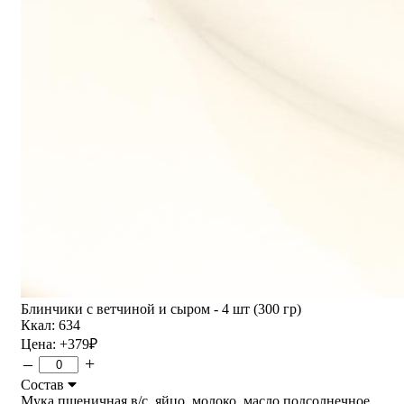
Блинчики с ветчиной и сыром - 4 шт (300 гр)
Ккал: 634
Цена:
+379
₽
–
+
Состав
Мука пшеничная в/с, яйцо, молоко, масло подсолнечное,