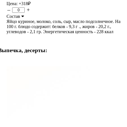
Цена:
+318
₽
–
+
Состав
Яйцо куриное, молоко, соль, сыр, масло подсолнечное. На
100 г. блюдо содержит: белков - 9,3 г ., жиров - 20,2 г.,
углеводов - 2,1 гр. Энергетическая ценность - 228 ккал
Выпечка, десерты: