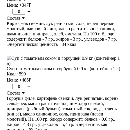
Цена:
+347
₽
–
+
Состав
Картофель свежий, лук репчатый, соль, перец черный
молотый, лавровый лист, масло растительное, сливки,
шампиьоны, приправа, хлеб, сметана. На 100 г. блюдо
содержит: белков - 7 гр., жиров - 3 гр., углеводов - 7 гр.
Энергетическая ценность - 84 ккал
Суп с томатным соком и горбушей 0.9 кг (контейнер 1 л)
Ккал: 590
Цена:
+486
₽
–
+
Состав
Горбуша филе, картофель свежий, лук репчатый, корень
сельдерея, масло растительное, помидор свежий,
приправа (рыбный бульон), томатный сок, вода, зелень
(кинза), масло сливочное, соль, приправа (перец
молотый). На 100 гр. блюдо содержит: белков - 0,6 гр.,
жиров - 4,3 гр., углеводов - 5,4 гр. Энергетическая
ценность - 65,7 ккал