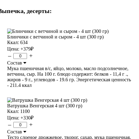
Выпечка, десерты:
Блинчики с ветчиной и сыром - 4 шт (300 гр)
Ккал: 634
Цена:
+379
₽
–
+
Состав
Мука пшеничная в/с, яйцо, молоко, масло подсолнечное,
ветчина, сыр. На 100 г. блюдо содержит: белков - 11,4 г .,
жиров - 9 г., углеводов - 19.6 гр. Энергетическая ценность
- 211.4 ккал
Ватрушка Венгерская 4 шт (300 гр)
Ккал: 1100
Цена:
+330
₽
–
+
Состав
Тесто слоеное дрожжевое, творог, сахар, мука пшеничная,