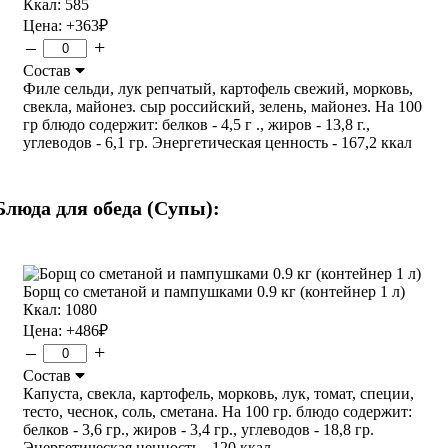
Ккал: 585
Цена:
+363
₽
–
+
Состав
Филе сельди, лук репчатый, картофель свежий, морковь,
свекла, майонез. сыр российский, зелень, майонез. На 100
гр блюдо содержит: белков - 4,5 г ., жиров - 13,8 г.,
углеводов - 6,1 гр. Энергетическая ценность - 167,2 ккал
Блюда для обеда (Супы):
Борщ со сметаной и пампушками 0.9 кг (контейнер 1 л)
Ккал: 1080
Цена:
+486
₽
–
+
Состав
Капуста, свекла, картофель, морковь, лук, томат, специи,
тесто, чеснок, соль, сметана. На 100 гр. блюдо содержит:
белков - 3,6 гр., жиров - 3,4 гр., углеводов - 18,8 гр.
Энергетическая ценность - 120 ккал.