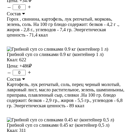
Цена:
+347
₽
–
+
Состав
Горох , свинина, картофель, лук репчатый, морковь,
зелень, соль. На 100 гр блюдо содержит: белков - 4,2 г .,
жиров - 2,8 г., углеводов - 7,4 гр. Энергетическая
ценность - 71,4 ккал
Грибной суп со сливками 0.9 кг (контейнер 1 л)
Ккал: 622
Цена:
+486
₽
–
+
Состав
Картофель, лук репчатый, соль, перец черный молотый,
лавровый лист, масло растительное, зелень, шампиньоны,
приправа, плавленный сыр, сливки .На 100 гр. блюдо
содержит: белков - 2,9 гр., жиров - 5,5 гр., углеводов - 6,8
гр. Энергетическая ценность - 89 ккал
Грибной суп со сливками 0.45 кг (контейнер 0,5 л)
Ккал: 311