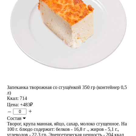
Запеканка творожная со сгущёнкой 350 гр (контейнер 0,5
л)
Ккал: 714
Цена:
+483
₽
–
+
Состав
Творог, крупа манная, яйцо, сахар, молоко сгущенное. На
100 г. блюдо содержит: белков - 16,8 г ., жиров - 5,1 г.,
углеводов - 22,3 гр. Энергетическая ценность - 204 ккал