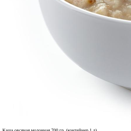
Каша овсяная молочная 700 гр. (контейнер 1 л)