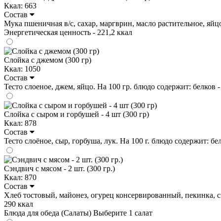
Ккал: 663
Состав
Мука пшеничная в/с, сахар, маргврин, масло растительное, яйцо, с
Энергетическая ценность - 221,2 ккал
Слойка с джемом (300 гр)
Ккал: 1050
Состав
Тесто слоеное, джем, яйцо. На 100 гр. блюдо содержит: белков - 6
Слойка с сыром и горбушей - 4 шт (300 гр)
Ккал: 878
Состав
Тесто слоёное, сыр, горбуша, лук. На 100 г. блюдо содержит: белк
Сэндвич с мясом - 2 шт. (300 гр.)
Ккал: 870
Состав
Хлеб тостовый, майонез, огурец консервированный, пекинка, свин
290 ккал
Блюда для обеда (Салаты)
Выберите 1 салат