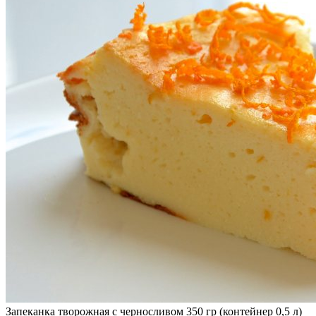
Запеканка творожная с черносливом 350 гр (контейнер 0,5 л)