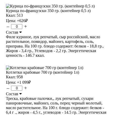
Курица по-французски 350 гр. (контейнер 0,5 л)
Ккал: 513
Цена:
+626
₽
–
+
Состав
Филе куриное, лук репчатый, сыр российский, масло
растительное, помидор, майонез, картофель, соль,
приправа. На 100 гр. блюдо содержит: белков - 18,8 гр.,
Жиров - 3,4 гр., Углеводов - 2,2 гр. Энергетическая
ценность - 146.7 ккал.
Котлетки крабовые 700 гр (контейнер 1л)
Ккал: 958
Цена:
+1 099
₽
–
+
Состав
Треска, крабовые палочки,, лук репчатый, сухари
панировочные, майонез, соль, перец черный молотый,
масло растительное. На 100 г. блюдо содержит: белков -
6,4 г ., жиров - 4,5 г., углеводов - 14.5 гр. Энергетическая