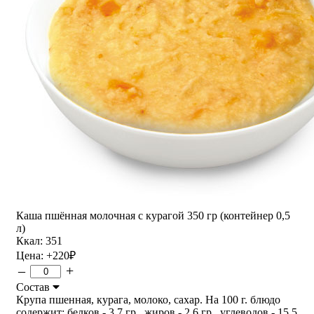
Каша пшённая молочная с курагой 350 гр (контейнер 0,5
л)
Ккал: 351
Цена:
+220
₽
–
+
Состав
Крупа пшенная, курага, молоко, сахар. На 100 г. блюдо
содержит: белков - 3,7 гр., жиров - 2,6 гр., углеводов - 15,5