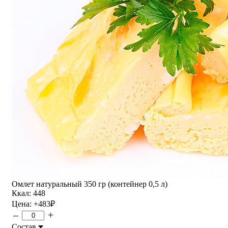
Омлет натуральный 350 гр (контейнер 0,5 л)
Ккал: 448
Цена:
+483
₽
–
+
Состав