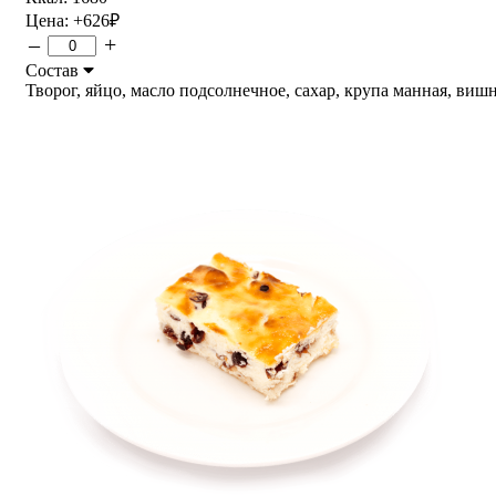
Цена:
+626
₽
–
+
Состав
Творог, яйцо, масло подсолнечное, сахар, крупа манная, вишня.