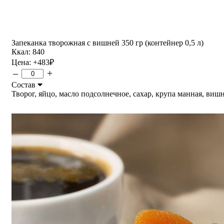
Запеканка творожная с вишней 350 гр (контейнер 0,5 л)
Ккал: 840
Цена:
+483
₽
–
+
Состав
Творог, яйцо, масло подсолнечное, сахар, крупа манная, вишня.