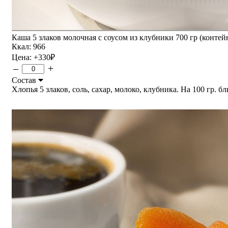
Каша 5 злаков молочная с соусом из клубники 700 гр (контейн
Ккал: 966
Цена:
+330
₽
–
+
Состав
Хлопья 5 злаков, соль, сахар, молоко, клубника. На 100 гр. бл