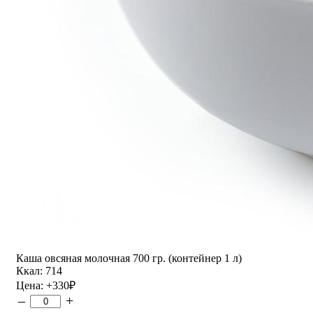
Каша овсяная молочная 700 гр. (контейнер 1 л)
Ккал: 714
Цена:
+330
₽
–
+