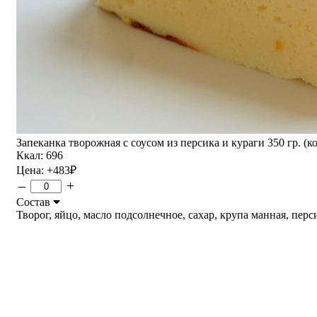
Запеканка творожная с соусом из персика и кураги 350 гр. (ко
Ккал: 696
Цена:
+483
₽
–
+
Состав
Творог, яйцо, масло подсолнечное, сахар, крупа манная, персик,